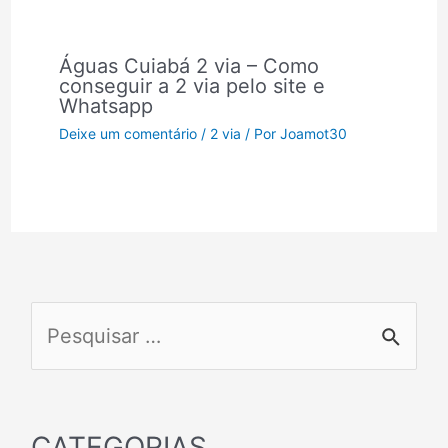
Águas Cuiabá 2 via – Como
conseguir a 2 via pelo site e
Whatsapp
Deixe um comentário
/
2 via
/ Por
Joamot30
P
e
s
q
CATEGORIAS