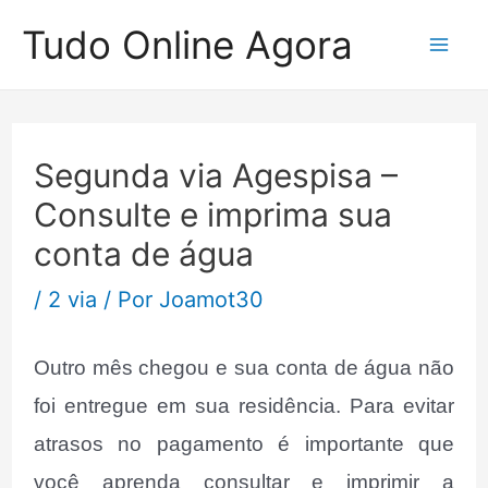
Ir
Tudo Online Agora
para
Mai
o
Me
conteúdo
Segunda via Agespisa –
Consulte e imprima sua
conta de água
/
2 via
/ Por
Joamot30
Outro mês chegou e sua conta de água não
foi entregue em sua residência. Para evitar
atrasos no pagamento é importante que
você aprenda consultar e imprimir a