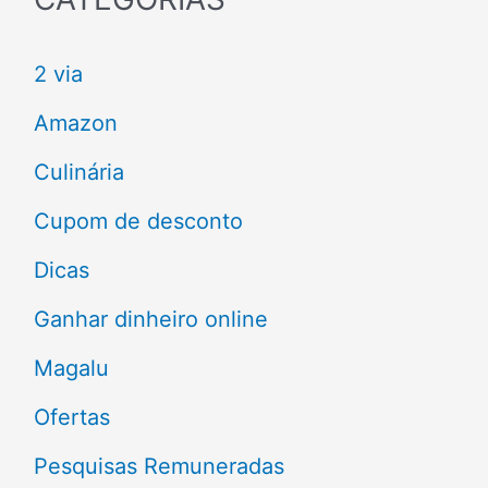
u
2 via
i
s
Amazon
a
Culinária
r
Cupom de desconto
p
Dicas
o
Ganhar dinheiro online
r
Magalu
:
Ofertas
Pesquisas Remuneradas