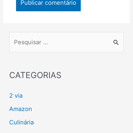
P
e
s
q
CATEGORIAS
u
2 via
i
s
Amazon
a
Culinária
r