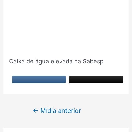
Caixa de água elevada da Sabesp
Navegação
←
Mídia anterior
de
Post