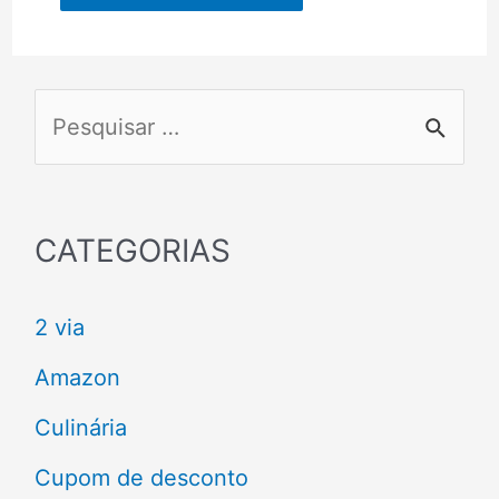
P
e
s
q
CATEGORIAS
u
2 via
i
s
Amazon
a
Culinária
r
Cupom de desconto