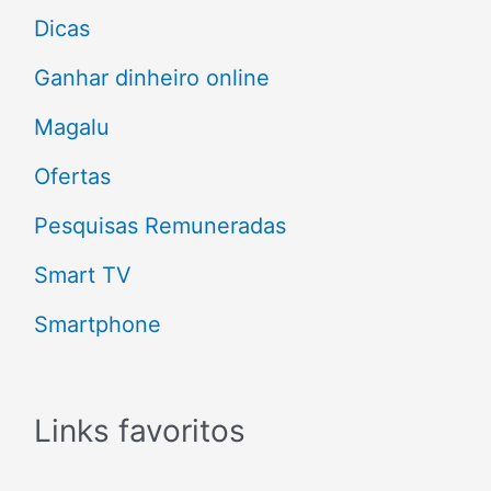
p
Dicas
o
Ganhar dinheiro online
r
Magalu
:
Ofertas
Pesquisas Remuneradas
Smart TV
Smartphone
Links favoritos