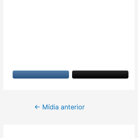
Navegação
←
Mídia anterior
de
Post