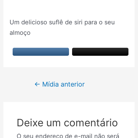
Um delicioso suflê de siri para o seu
almoço
Navegação
←
Mídia anterior
de
Post
Deixe um comentário
O seu endereço de e-mail não será