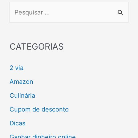
P
e
s
q
CATEGORIAS
u
2 via
i
s
Amazon
a
Culinária
r
Cupom de desconto
p
Dicas
o
Ganhar dinheiro online