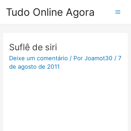
Ir
Tudo Online Agora
para
Mai
o
Me
conteúdo
Suflê de siri
Deixe um comentário
/ Por
Joamot30
/
7
de agosto de 2011