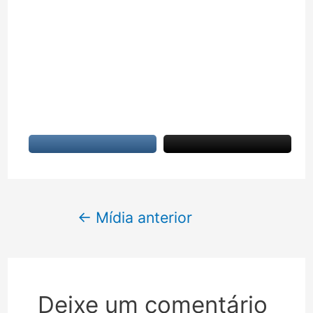
Navegação
←
Mídia anterior
de
Post
Deixe um comentário