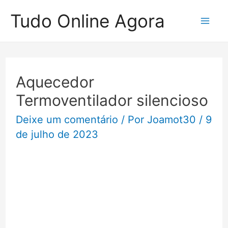
Ir
Tudo Online Agora
para
Mai
o
Me
conteúdo
Aquecedor
Termoventilador silencioso
Deixe um comentário
/ Por
Joamot30
/
9
de julho de 2023