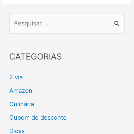
P
e
s
q
CATEGORIAS
u
2 via
i
s
Amazon
a
Culinária
r
Cupom de desconto
p
Dicas