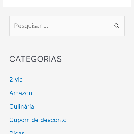
P
e
s
q
CATEGORIAS
u
2 via
i
s
Amazon
a
Culinária
r
Cupom de desconto
p
Dicas