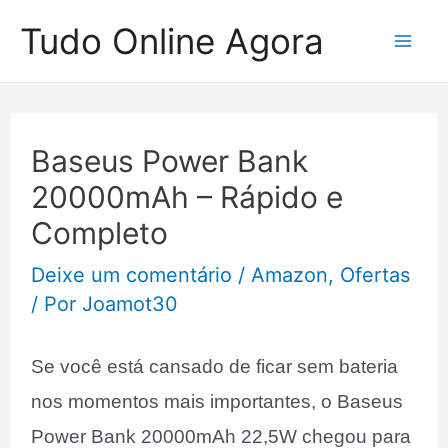
Ir
Tudo Online Agora
para
Mai
o
Me
conteúdo
Baseus Power Bank
20000mAh – Rápido e
Completo
Deixe um comentário
/
Amazon
,
Ofertas
/ Por
Joamot30
Se você está cansado de ficar sem bateria
nos momentos mais importantes, o Baseus
Power Bank 20000mAh 22,5W chegou para