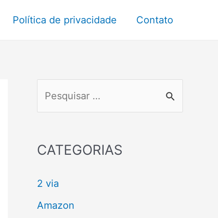
Política de privacidade
Contato
P
e
s
q
CATEGORIAS
u
2 via
i
s
Amazon