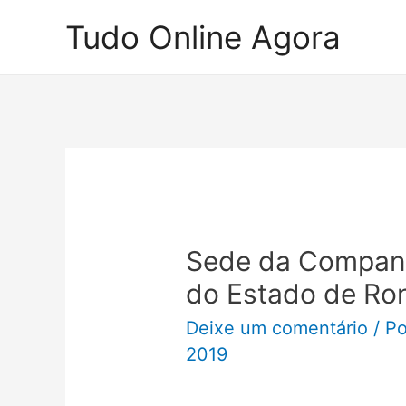
Ir
Tudo Online Agora
para
o
conteúdo
Sede da Companh
do Estado de Ro
Deixe um comentário
/ P
2019