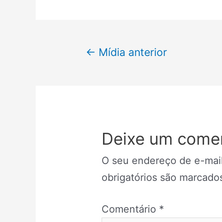
Navegação
←
Mídia anterior
de
Post
Deixe um comen
O seu endereço de e-mail
obrigatórios são marcad
Comentário
*