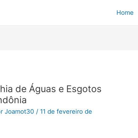
Home
ia de Águas e Esgotos
ndônia
or
Joamot30
/
11 de fevereiro de