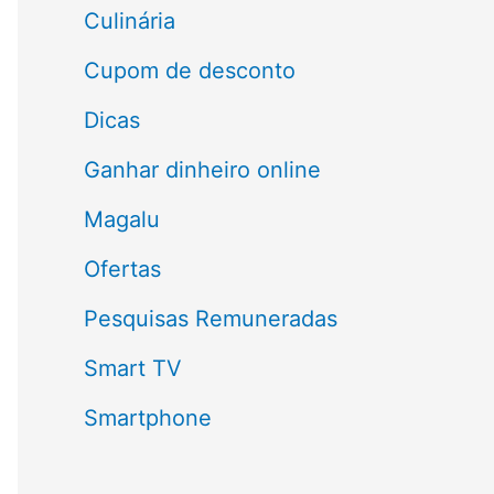
a
Culinária
r
Cupom de desconto
p
Dicas
o
Ganhar dinheiro online
r
Magalu
:
Ofertas
Pesquisas Remuneradas
Smart TV
Smartphone