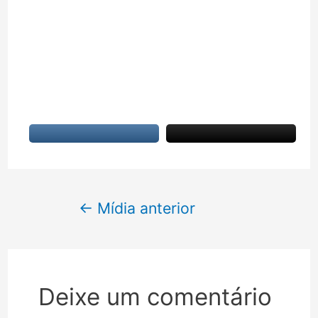
Navegação
←
Mídia anterior
de
Post
Deixe um comentário