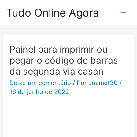
Ir
Tudo Online Agora
para
Mai
o
Me
conteúdo
Painel para imprimir ou
pegar o código de barras
da segunda via casan
Deixe um comentário
/ Por
Joamot30
/
16 de junho de 2022