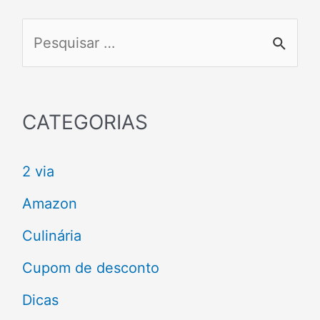
P
e
s
q
CATEGORIAS
u
2 via
i
s
Amazon
a
Culinária
r
Cupom de desconto
p
Dicas
o