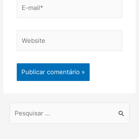
E-
mail*
Website
P
e
s