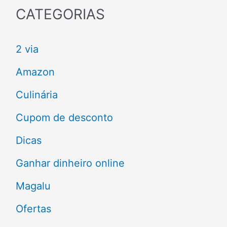
q
CATEGORIAS
u
2 via
i
s
Amazon
a
Culinária
r
Cupom de desconto
p
Dicas
o
Ganhar dinheiro online
r
Magalu
:
Ofertas