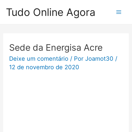
Ir
Tudo Online Agora
para
Mai
o
Me
conteúdo
Sede da Energisa Acre
Deixe um comentário
/ Por
Joamot30
/
12 de novembro de 2020