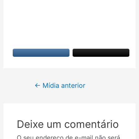
Navegação
←
Mídia anterior
de
Post
Deixe um comentário
O seu endereço de e-mail não será