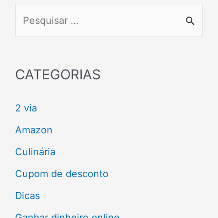
P
e
s
q
CATEGORIAS
u
2 via
i
s
Amazon
a
Culinária
r
Cupom de desconto
p
Dicas
o
Ganhar dinheiro online