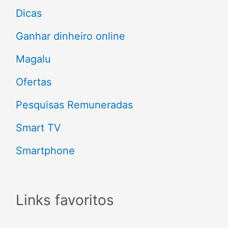
p
Dicas
o
Ganhar dinheiro online
r
Magalu
:
Ofertas
Pesquisas Remuneradas
Smart TV
Smartphone
Links favoritos