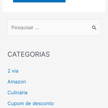
P
e
s
q
CATEGORIAS
u
2 via
i
s
Amazon
a
Culinária
r
Cupom de desconto