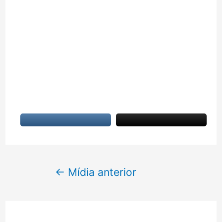
Navegação
←
Mídia anterior
de
Post