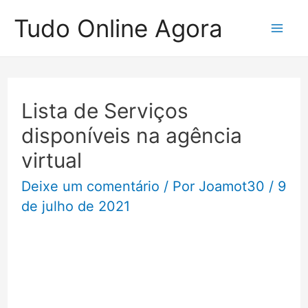
Ir
Tudo Online Agora
para
Mai
o
Me
conteúdo
Lista de Serviços
disponíveis na agência
virtual
Deixe um comentário
/ Por
Joamot30
/
9
de julho de 2021