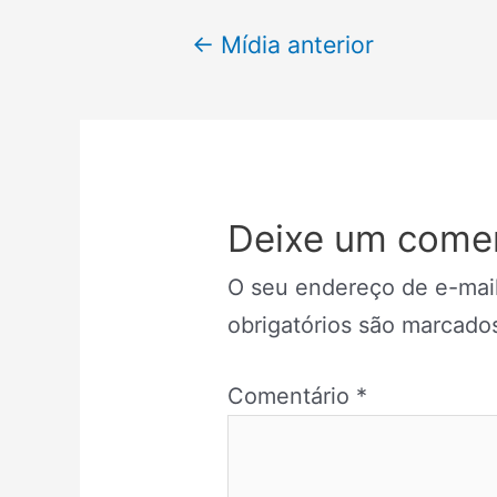
Navegação
←
Mídia anterior
de
Post
Deixe um comen
O seu endereço de e-mail
obrigatórios são marcad
Comentário
*