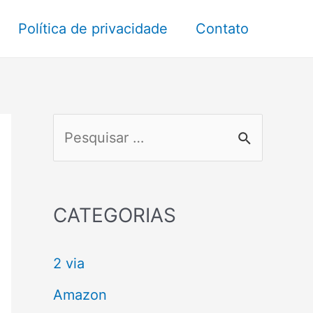
Política de privacidade
Contato
P
e
s
q
CATEGORIAS
u
2 via
i
s
Amazon