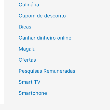
a
Culinária
r
Cupom de desconto
p
Dicas
o
Ganhar dinheiro online
r
Magalu
:
Ofertas
Pesquisas Remuneradas
Smart TV
Smartphone