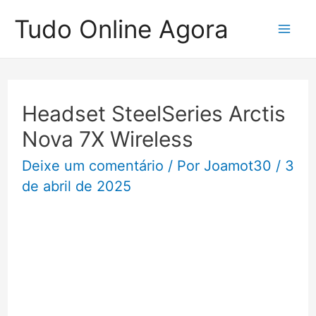
Ir
Tudo Online Agora
para
Mai
o
Me
conteúdo
Headset SteelSeries Arctis
Nova 7X Wireless
Deixe um comentário
/ Por
Joamot30
/
3
de abril de 2025