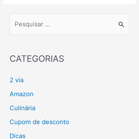
P
e
s
q
CATEGORIAS
u
2 via
i
s
Amazon
a
Culinária
r
Cupom de desconto
p
Dicas