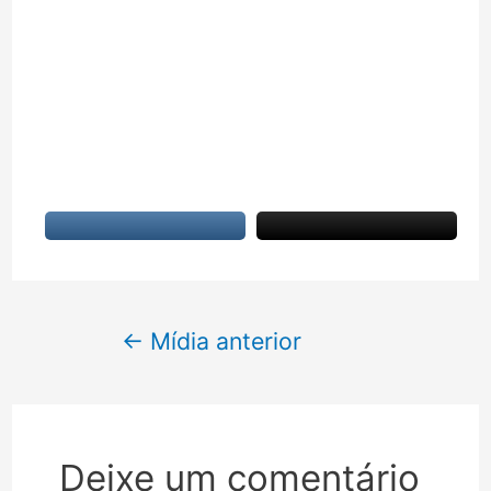
Navegação
←
Mídia anterior
de
Post
Deixe um comentário