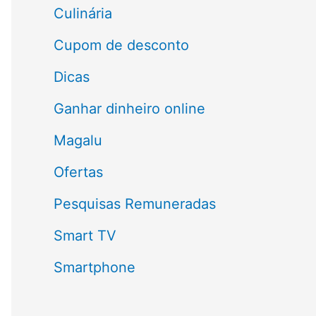
a
Culinária
r
Cupom de desconto
p
Dicas
o
Ganhar dinheiro online
r
Magalu
:
Ofertas
Pesquisas Remuneradas
Smart TV
Smartphone