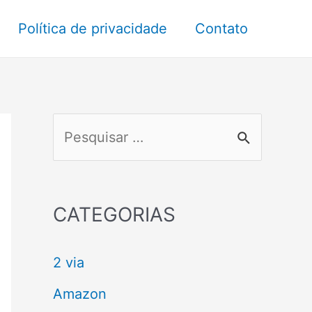
Política de privacidade
Contato
P
e
s
q
CATEGORIAS
u
2 via
i
s
Amazon