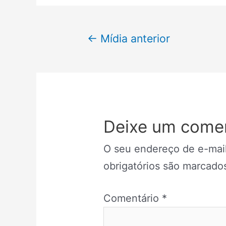
Navegação
←
Mídia anterior
de
Post
Deixe um comen
O seu endereço de e-mail
obrigatórios são marcad
Comentário
*