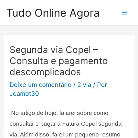
Ir
Tudo Online Agora
para
Mai
o
Me
conteúdo
Segunda via Copel –
Consulta e pagamento
descomplicados
Deixe um comentário
/
2 via
/ Por
Joamot30
No artigo de hoje, falarei sobre como
consultar e pagar a Fatura Copel segunda
via. Além disso, farei um pequeno resumo