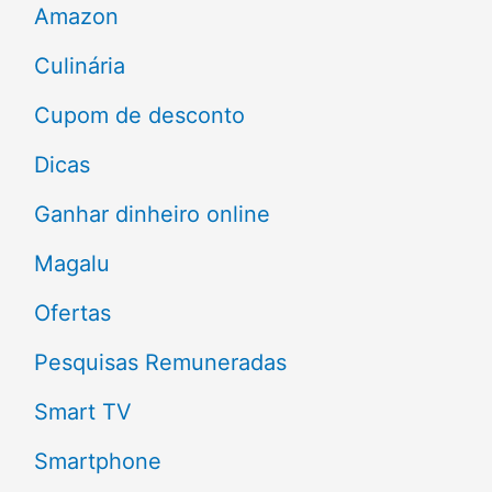
s
Amazon
a
Culinária
r
Cupom de desconto
p
Dicas
o
Ganhar dinheiro online
r
Magalu
:
Ofertas
Pesquisas Remuneradas
Smart TV
Smartphone