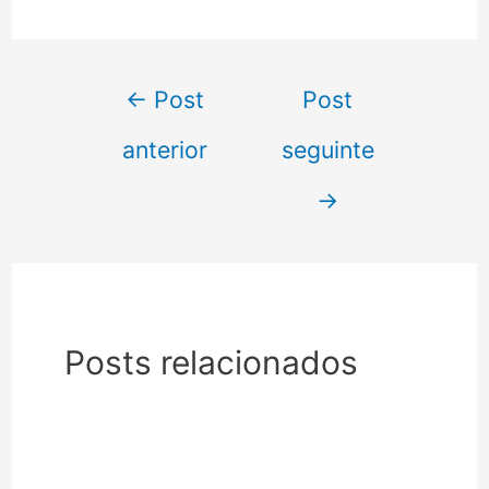
Navegação
←
Post
Post
de
anterior
seguinte
Post
→
Posts relacionados