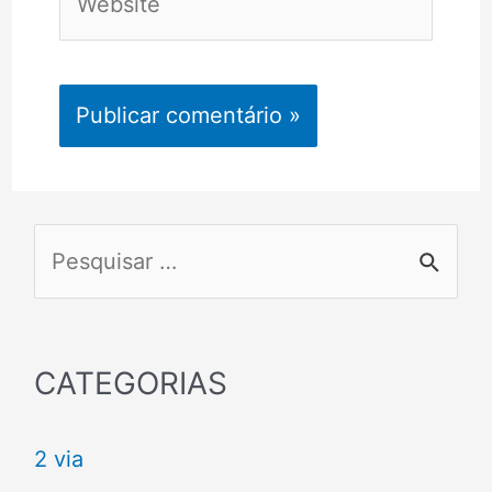
P
e
s
q
CATEGORIAS
u
2 via
i