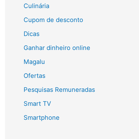
a
Culinária
r
Cupom de desconto
p
Dicas
o
Ganhar dinheiro online
r
Magalu
:
Ofertas
Pesquisas Remuneradas
Smart TV
Smartphone