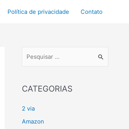
Política de privacidade
Contato
P
e
s
q
CATEGORIAS
u
2 via
i
s
Amazon