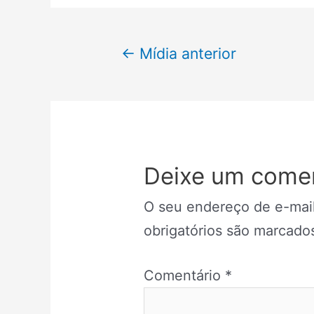
Navegação
←
Mídia anterior
de
Post
Deixe um comen
O seu endereço de e-mail
obrigatórios são marcad
Comentário
*