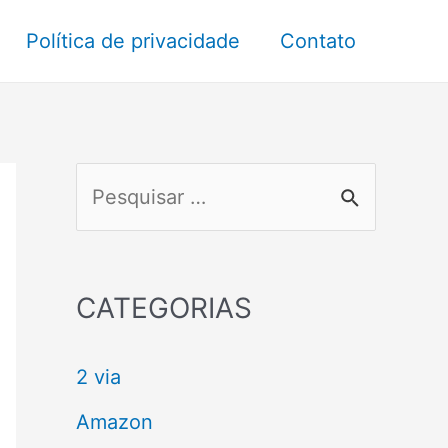
Política de privacidade
Contato
P
e
s
q
CATEGORIAS
u
2 via
i
s
Amazon