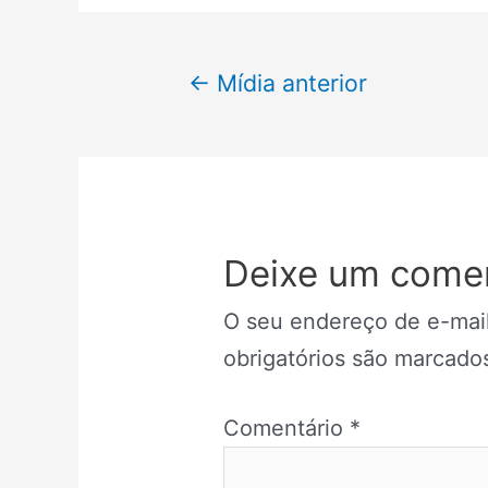
Navegação
←
Mídia anterior
de
Post
Deixe um comen
O seu endereço de e-mail
obrigatórios são marcad
Comentário
*