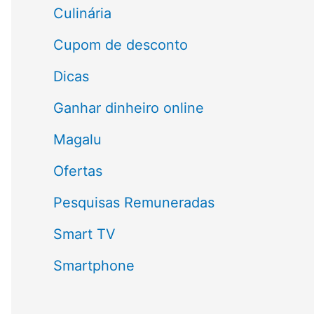
a
Culinária
r
Cupom de desconto
p
Dicas
o
Ganhar dinheiro online
r
Magalu
:
Ofertas
Pesquisas Remuneradas
Smart TV
Smartphone