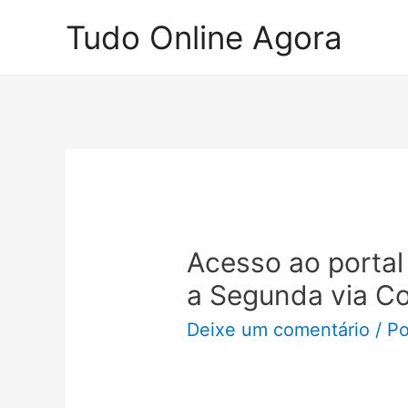
Ir
Tudo Online Agora
para
o
conteúdo
Acesso ao portal
a Segunda via C
Deixe um comentário
/ P