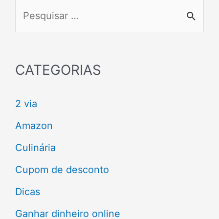
P
e
s
q
CATEGORIAS
u
2 via
i
s
Amazon
a
Culinária
r
Cupom de desconto
p
Dicas
o
Ganhar dinheiro online